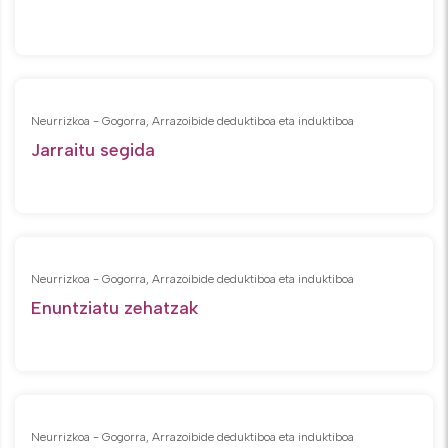
Neurrizkoa - Gogorra, Arrazoibide deduktiboa eta induktiboa
Jarraitu segida
Neurrizkoa - Gogorra, Arrazoibide deduktiboa eta induktiboa
Enuntziatu zehatzak
Neurrizkoa - Gogorra, Arrazoibide deduktiboa eta induktiboa