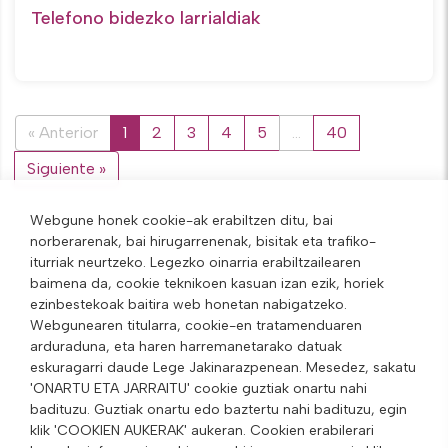
Telefono bidezko larrialdiak
« Anterior
1
2
3
4
5
…
40
Siguiente »
Webgune honek cookie-ak erabiltzen ditu, bai
norberarenak, bai hirugarrenenak, bisitak eta trafiko-
iturriak neurtzeko. Legezko oinarria erabiltzailearen
baimena da, cookie teknikoen kasuan izan ezik, horiek
ezinbestekoak baitira web honetan nabigatzeko.
Webgunearen titularra, cookie-en tratamenduaren
arduraduna, eta haren harremanetarako datuak
eskuragarri daude Lege Jakinarazpenean. Mesedez, sakatu
'ONARTU ETA JARRAITU' cookie guztiak onartu nahi
badituzu. Guztiak onartu edo baztertu nahi badituzu, egin
klik 'COOKIEN AUKERAK' aukeran. Cookien erabilerari