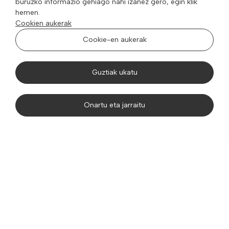
buruzko informazio gehiago nahi izanez gero, egin klik
hemen.
Cookien aukerak
Cookie-en aukerak
Guztiak ukatu
Onartu eta jarraitu