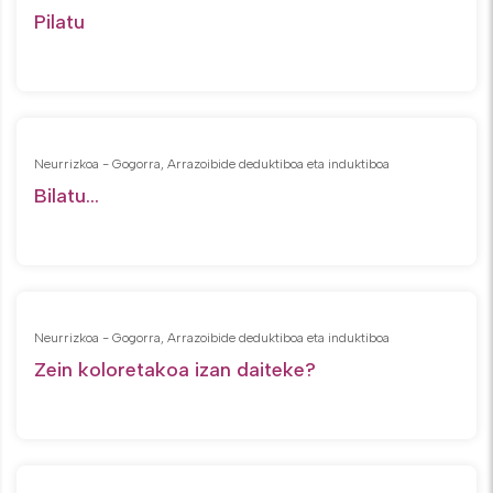
Pilatu
Neurrizkoa - Gogorra, Arrazoibide deduktiboa eta induktiboa
Bilatu...
Neurrizkoa - Gogorra, Arrazoibide deduktiboa eta induktiboa
Zein koloretakoa izan daiteke?