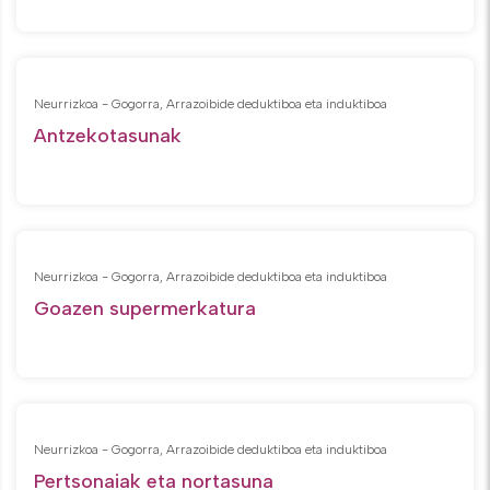
Neurrizkoa - Gogorra, Arrazoibide deduktiboa eta induktiboa
Antzekotasunak
Neurrizkoa - Gogorra, Arrazoibide deduktiboa eta induktiboa
Goazen supermerkatura
Neurrizkoa - Gogorra, Arrazoibide deduktiboa eta induktiboa
Pertsonaiak eta nortasuna