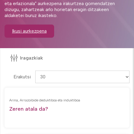
eta erlazionala" aurkezpena irakurtzea gomendatzen
dizugu, zahartzeak arlo horietan eragin ditzakeen
aldaketei buruz ikasteko.
Ikusi aurkezpena
Iragazkiak
Erakutsi
Arina, Arrazoibide deduktiboa eta induktiboa
Zeren atala da?