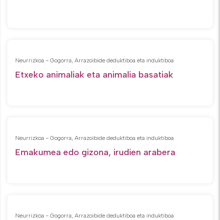
Neurrizkoa - Gogorra, Arrazoibide deduktiboa eta induktiboa
Etxeko animaliak eta animalia basatiak
Neurrizkoa - Gogorra, Arrazoibide deduktiboa eta induktiboa
Emakumea edo gizona, irudien arabera
Neurrizkoa - Gogorra, Arrazoibide deduktiboa eta induktiboa