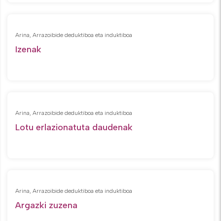
Arina, Arrazoibide deduktiboa eta induktiboa
Izenak
Arina, Arrazoibide deduktiboa eta induktiboa
Lotu erlazionatuta daudenak
Arina, Arrazoibide deduktiboa eta induktiboa
Argazki zuzena